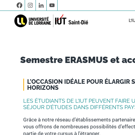
L’I
L’IUT
B.U.T. GEII – Automatisme et Informatique Industrielle
Candidater en B.U.T. 1
Etudiants internationaux
Procédur
Semestre ERASMUS et acc
Presse
B.U.T. INFO – Informatique
Candidater en B.U.T. 2ème et 3ème
année
Actualités
B.U.T. MMI – Métiers du Multimédia et de l’Internet
Candidater en LP
L’OCCASION IDÉALE POUR ÉLARGIR 
HORIZONS
LES ÉTUDIANTS DE L’IUT PEUVENT FAIRE 
SÉJOUR D’ÉTUDES DANS DIFFÉRENTS PAY
Grâce à notre réseau d’établissements partenaire
vous offrons de nombreuses possibilités d’effec
partie de votre cursus à l’étranger.