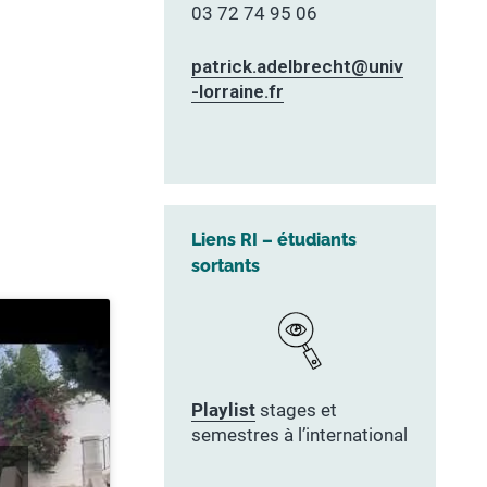
03 72 74 95 06
patrick.adelbrecht@univ
-lorraine.fr
Liens RI – étudiants
sortants
Playlist
stages et
semestres à l’international