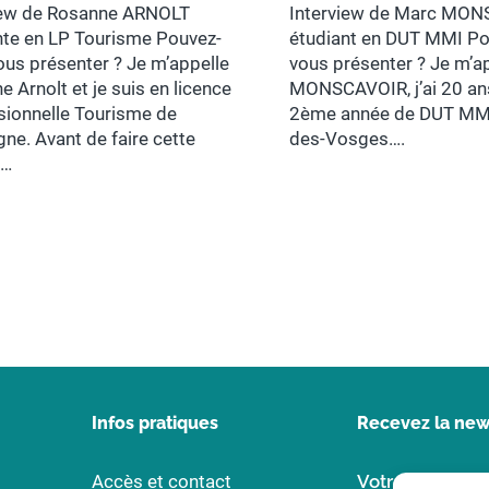
iew de Rosanne ARNOLT
Interview de Marc MON
nte en LP Tourisme Pouvez-
étudiant en DUT MMI P
ous présenter ? Je m’appelle
vous présenter ? Je m’a
 Arnolt et je suis en licence
MONSCAVOIR, j’ai 20 ans
sionnelle Tourisme de
2ème année de DUT MMI 
ne. Avant de faire cette
des-Vosges….
e…
Infos pratiques
Recevez la news
Accès et contact
Votre adresse 